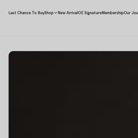
Last Chance To Buy
Shop
New Arrival
OE Signature
Membership
Our Jou