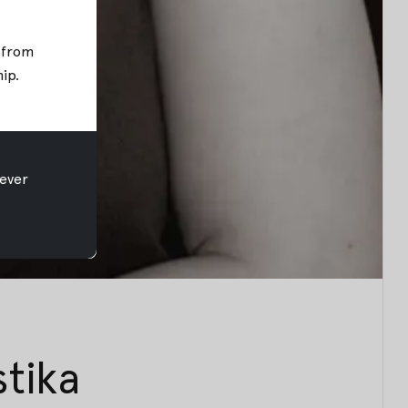
; from
hip
.
ever
stika