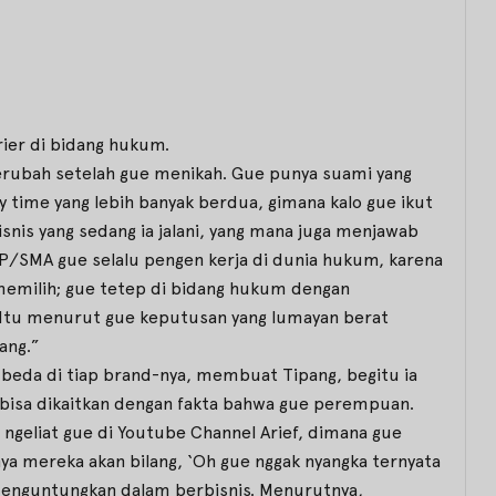
arier di bidang hukum.
 berubah setelah gue menikah. Gue punya suami yang
ty time yang lebih banyak berdua, gimana kalo gue ikut
isnis yang sedang ia jalani, yang mana juga menjawab
MP/SMA gue selalu pengen kerja di dunia hukum, karena
 memilih; gue tetep di bidang hukum dengan
a. Itu menurut gue keputusan yang lumayan berat
ang.”
beda di tiap brand-nya, membuat Tipang, begitu ia
bisa dikaitkan dengan fakta bahwa gue perempuan.
g ngeliat gue di Youtube Channel Arief, dimana gue
nya mereka akan bilang, ‘Oh gue nggak nyangka ternyata
ih menguntungkan dalam berbisnis. Menurutnya,