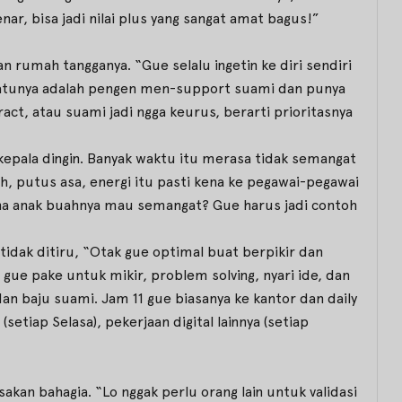
ar, bisa jadi nilai plus yang sangat amat bagus!”
 rumah tangganya. “Gue selalu ingetin ke diri sendiri
 satunya adalah pengen men-support suami dan punya
ract, atau suami jadi ngga keurus, berarti prioritasnya
epala dingin. Banyak waktu itu merasa tidak semangat
oh, putus asa, energi itu pasti kena ke pegawai-pegawai
ana anak buahnya mau semangat? Gue harus jadi contoh
 tidak ditiru, “Otak gue optimal buat berpikir dan
 gue pake untuk mikir, problem solving, nyari ide, dan
dan baju suami. Jam 11 gue biasanya ke kantor dan daily
etiap Selasa), pekerjaan digital lainnya (setiap
akan bahagia. “Lo nggak perlu orang lain untuk validasi