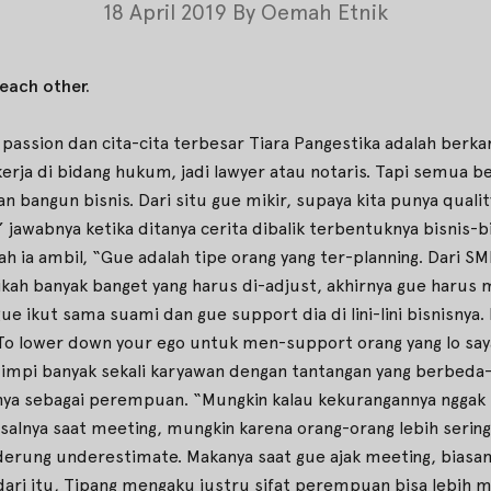
18 April 2019
By
Oemah Etnik
each other.
ka, passion dan cita-cita terbesar Tiara Pangestika adalah berk
kerja di bidang hukum, jadi lawyer atau notaris. Tapi semua
n bangun bisnis. Dari situ gue mikir, supaya kita punya quali
” jawabnya ketika ditanya cerita dibalik terbentuknya bisnis-b
 ia ambil, “Gue adalah tipe orang yang ter-planning. Dari S
ikah banyak banget yang harus di-adjust, akhirnya gue harus
e ikut sama suami dan gue support dia di lini-lini bisnisny
 To lower down your ego untuk men-support orang yang lo say
impi banyak sekali karyawan dengan tantangan yang berbeda-
ya sebagai perempuan. “Mungkin kalau kekurangannya nggak 
isalnya saat meeting, mungkin karena orang-orang lebih serin
enderung underestimate. Makanya saat gue ajak meeting, biasa
pas dari itu, Tipang mengaku justru sifat perempuan bisa leb