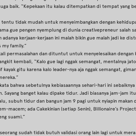
juga baik. “Kepekaan itu kalau ditempatkan di tempat yang ben
dia, tentu tidak mudah untuk menyeimbangkan dengan kehidupan
 utama gue pengen nyemplung di dunia creativepreneur salah
n adanya kerjaan-kerjaan ini malah bikin gue malah jadi ke dist
s my family.”
kali permasalahan dan dituntut untuk menyelesaikan dengan k
angkit kembali, “Kalo gue lagi nggak semangat, mentalnya jat
 kayak gitu karena kalo leader-nya aja nggak semangat, gim
mereka.”
rkata bahwa sebetulnya kebiasaannya sehari-hari ini sebaiknya
h. Sayang banget kalau dipake tidur. Jadi biasanya jam-jam itu
 Lalu, subuh tidur dan bangun jam 9 pagi untuk nyiapin makan 
macem; ada Cakekinian (setiap Senin), Billionaire’s Project (s
eng suami.”
eorang sudah tidak butuh validasi orang lain lagi untuk meras