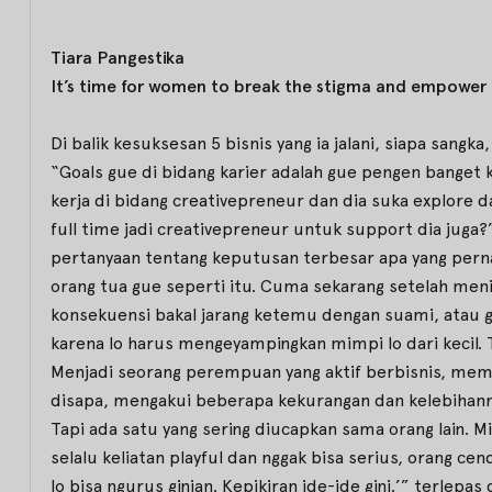
Tiara Pangestika
It’s time for women to break the stigma and empower 
Di balik kesuksesan 5 bisnis yang ia jalani, siapa sang
“Goals gue di bidang karier adalah gue pengen banget 
kerja di bidang creativepreneur dan dia suka explore da
full time jadi creativepreneur untuk support dia juga?
pertanyaan tentang keputusan terbesar apa yang pernah
orang tua gue seperti itu. Cuma sekarang setelah men
konsekuensi bakal jarang ketemu dengan suami, atau gu
karena lo harus mengeyampingkan mimpi lo dari kecil.
Menjadi seorang perempuan yang aktif berbisnis, mem
disapa, mengakui beberapa kekurangan dan kelebihann
Tapi ada satu yang sering diucapkan sama orang lain. M
selalu keliatan playful dan nggak bisa serius, orang c
lo bisa ngurus ginian. Kepikiran ide-ide gini.’” terle