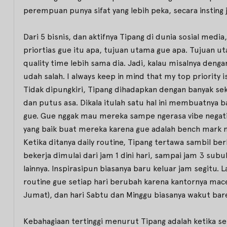
perempuan punya sifat yang lebih peka, secara insting 
Dari 5 bisnis, dan aktifnya Tipang di dunia sosial me
priortias gue itu apa, tujuan utama gue apa. Tujuan
quality time lebih sama dia. Jadi, kalau misalnya denga
udah salah. I always keep in mind that my top priority i
Tidak dipungkiri, Tipang dihadapkan dengan banyak se
dan putus asa. Dikala itulah satu hal ini membuatnya b
gue. Gue nggak mau mereka sampe ngerasa vibe negatif
yang baik buat mereka karena gue adalah bench mark 
Ketika ditanya daily routine, Tipang tertawa sambil be
bekerja dimulai dari jam 1 dini hari, sampai jam 3 subu
lainnya. Inspirasipun biasanya baru keluar jam segitu.
routine gue setiap hari berubah karena kantornya macem-
Jumat), dan hari Sabtu dan Minggu biasanya wakut bar
Kebahagiaan tertinggi menurut Tipang adalah ketika ses