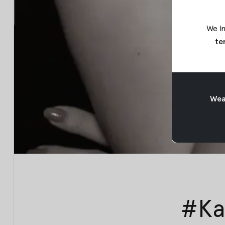
We in
te
Weav
#Kar