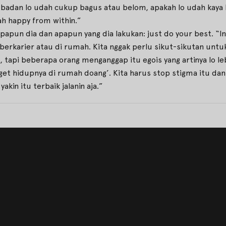
 badan lo udah cukup bagus atau belom, apakah lo udah kaya 
dah happy from within.”
apun dia dan apapun yang dia lakukan: just do your best. “In
erkarier atau di rumah. Kita nggak perlu sikut-sikutan untuk
tapi beberapa orang menganggap itu egois yang artinya lo leb
get hidupnya di rumah doang’. Kita harus stop stigma itu dan
kin itu terbaik jalanin aja.”